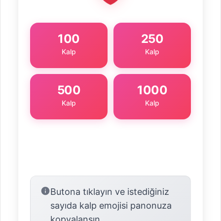
100
250
Kalp
Kalp
500
1000
Kalp
Kalp
Butona tıklayın ve istediğiniz
sayıda kalp emojisi panonuza
kopyalansın