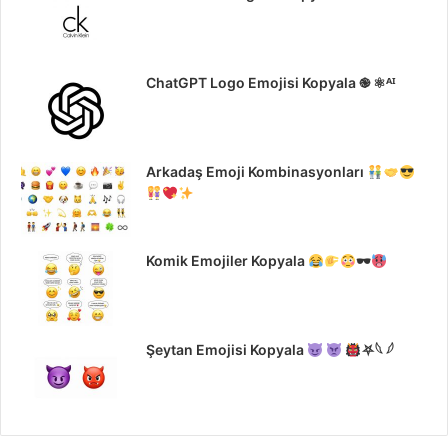
ChatGPT Logo Emojisi Kopyala ֎ ⚛ᴬᴵ
Arkadaş Emoji Kombinasyonları
Komik Emojiler Kopyala
🕶
Şeytan Emojisi Kopyala
⛧𓆩 𓆪