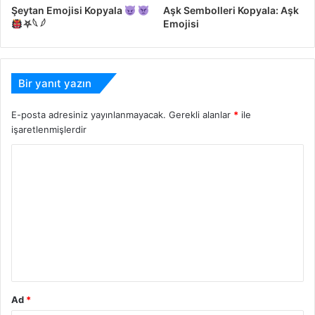
Şeytan Emojisi Kopyala
Aşk Sembolleri Kopyala: Aşk
⛧𓆩 𓆪
Emojisi
Bir yanıt yazın
E-posta adresiniz yayınlanmayacak.
Gerekli alanlar
*
ile
işaretlenmişlerdir
Y
o
r
u
m
*
Ad
*