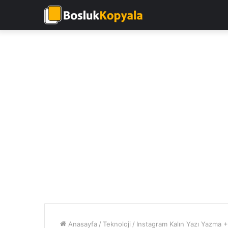
Anasayfa
/
Teknoloji
/
Instagram Kalın Yazı Yazma 