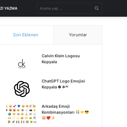
Arama
AZI YAZMA
yap
Son Eklenen
Yorumlar
...
Calvin Klein Logosu
Kopyala
ChatGPT Logo Emojisi
Kopyala ֎ ⚛ᴬᴵ
Arkadaş Emoji
Kombinasyonları