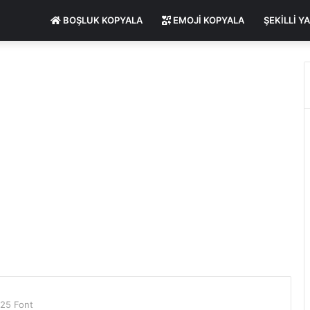
BOŞLUK KOPYALA
EMOJI KOPYALA
ŞEKILLI Y
+25 Font