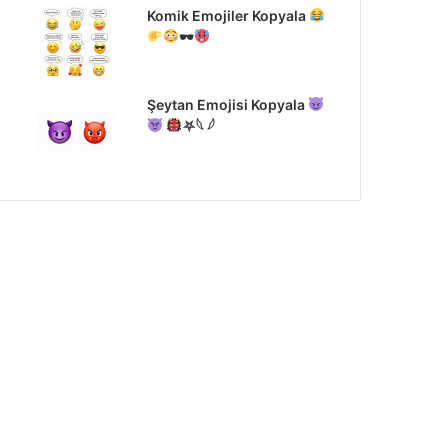
Komik Emojiler Kopyala
🕶
Şeytan Emojisi Kopyala
⛧𓆩 𓆪