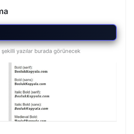
zma
ekilli yazılar burada görünecek